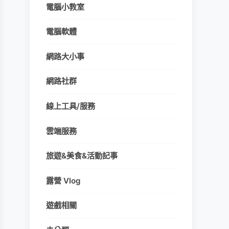
電腦小教室
電腦軟體
網路大小事
網路社群
線上工具/服務
雲端服務
旅遊&美食&活動記事
露營 Vlog
遊戲相關