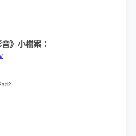
PS影音》小檔案：
/
Pad2