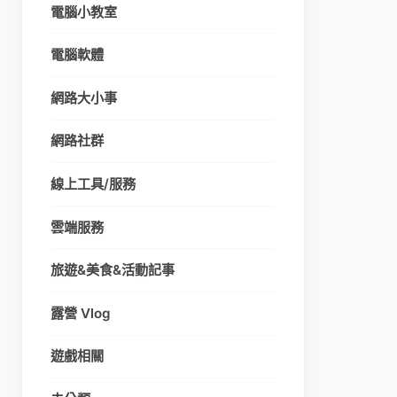
電腦小教室
電腦軟體
網路大小事
網路社群
線上工具/服務
雲端服務
旅遊&美食&活動記事
露營 Vlog
遊戲相關