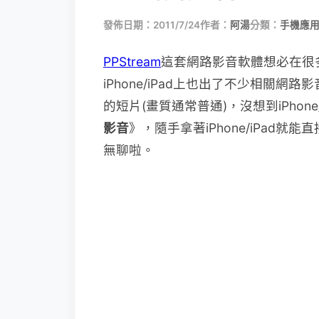
發佈日期：2011/7/24
作者：
阿湯
分類：
手機應
PPStream
這套網路影音軟體想必在很
iPhone/iPad上也出了不少相關網路
的短片(畫質通常普通)，沒想到iPhone/
影音
》，隨手拿著iPhone/iPad
無聊啦。