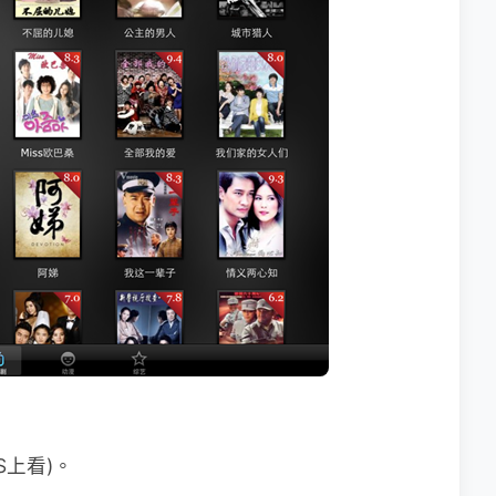
S上看)。