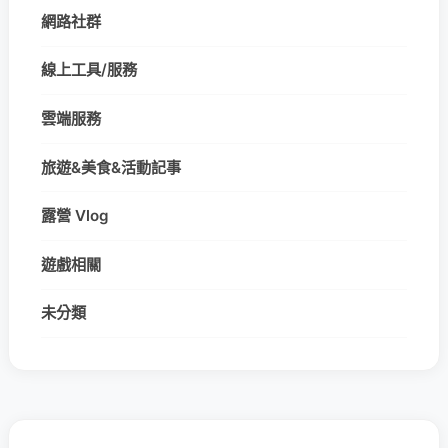
網路社群
線上工具/服務
雲端服務
旅遊&美食&活動記事
露營 Vlog
遊戲相關
未分類