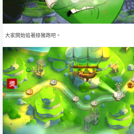
大家開始追著綠豬跑吧。