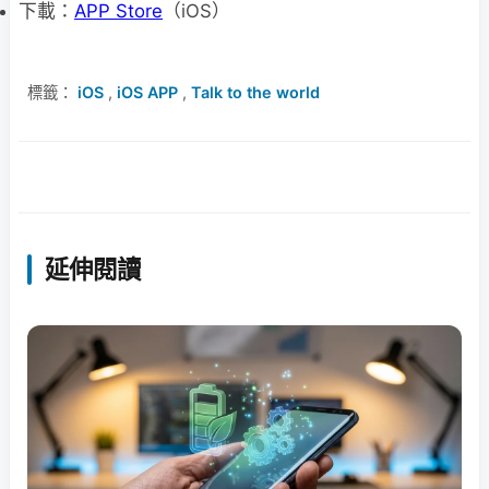
下載：
APP Store
（iOS）
標籤：
iOS
,
iOS APP
,
Talk to the world
延伸閱讀