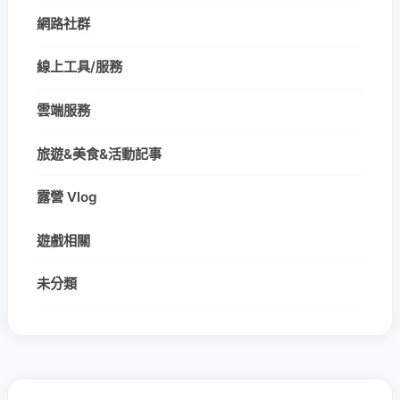
網路社群
線上工具/服務
雲端服務
旅遊&美食&活動記事
露營 Vlog
遊戲相關
未分類