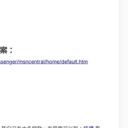
小檔案：
ssenger/msncentral/home/default.htm