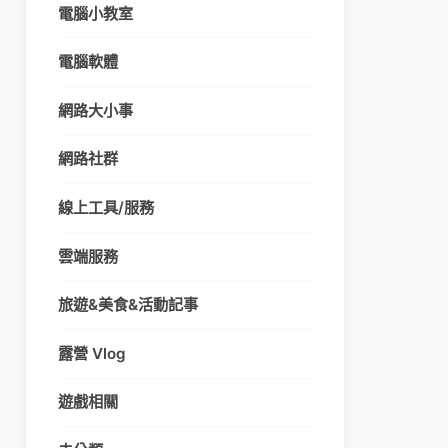
電腦小教室
電腦軟體
網路大小事
網路社群
線上工具/服務
雲端服務
旅遊&美食&活動記事
露營 Vlog
遊戲相關