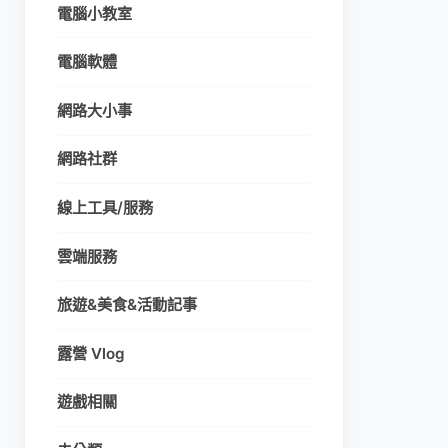
電腦小教室
電腦軟體
網路大小事
網路社群
線上工具/服務
雲端服務
旅遊&美食&活動記事
露營 Vlog
遊戲相關