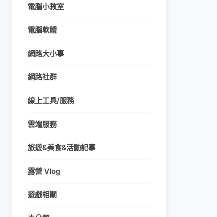
電腦小教室
電腦軟體
網路大小事
網路社群
線上工具/服務
雲端服務
旅遊&美食&活動記事
露營 Vlog
遊戲相關