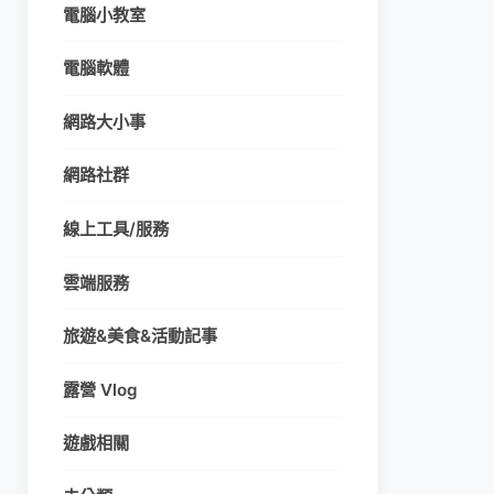
電腦小教室
電腦軟體
網路大小事
網路社群
線上工具/服務
雲端服務
旅遊&美食&活動記事
露營 Vlog
遊戲相關