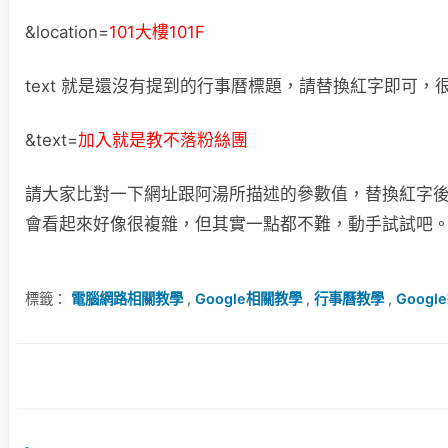
&location=
101大樓101F
text 就是還沒有提到的行事曆標題，請替換紅字即可，
&text=
加入就是教不落粉絲團
請大家比對一下網址跟阿湯所描述的參數值，替換紅字
會看起來好像很複雜，但其實一點都不難，動手試試吧
標籤：
電腦網路相關教學
,
Google相關教學
,
行事曆教學
,
Googl