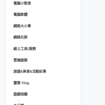
電腦小教室
電腦軟體
網路大小事
網路社群
線上工具/服務
雲端服務
旅遊&美食&活動記事
露營 Vlog
遊戲相關