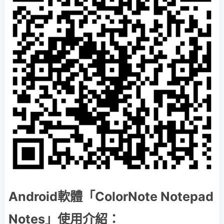
Android軟體「ColorNote Notepad
Notes」使用介紹：