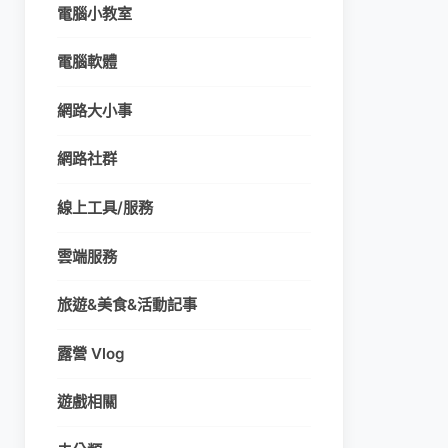
電腦小教室
電腦軟體
網路大小事
網路社群
線上工具/服務
雲端服務
旅遊&美食&活動記事
露營 Vlog
遊戲相關