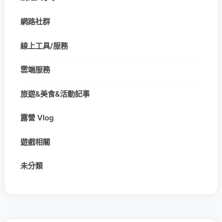
網路社群
線上工具/服務
雲端服務
旅遊&美食&活動記事
露營 Vlog
遊戲相關
未分類