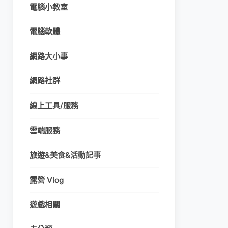
電腦小教室
電腦軟體
網路大小事
網路社群
線上工具/服務
雲端服務
旅遊&美食&活動記事
露營 Vlog
遊戲相關