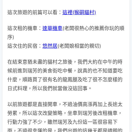
這次旅遊的前篇可以看：
這裡(猴硐貓村)
這次租的機車：
達華機車
(老闆很熱心的推薦你玩的順
序)
這次住的民宿：
悠然居
(老闆娘相當的親切)
在結束意猶未盡的貓村之旅後，我們大約在中午的時
候前進到瑞芳的美食街吃中餐，說真的也不知道要吃
什麼，順路買了很有名的龍鳳腿及吃了很不怎麼樣的
日式料理，所以我們就當做沒這回事。
以前旅遊都是直接開車，不過油價高漲再加上長途太
勞累，所以這次改變策略，坐車到瑞芳後改租機車，
行動力強了不少，雖然瑞芳及九份這一區很容易下
雨，不過很幸運的是，我們出遊的這幾天都是晴朗的