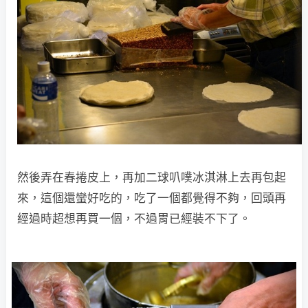
然後弄在春捲皮上，再加二球叭噗冰淇淋上去再包起
來，這個還蠻好吃的，吃了一個都覺得不夠，回頭再
經過時超想再買一個，不過胃已經裝不下了。