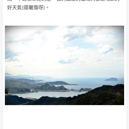
好天氣(還曬傷呀)。