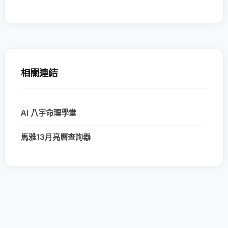
相關連結
AI 八字命理學堂
馬雅13月亮曆查詢器