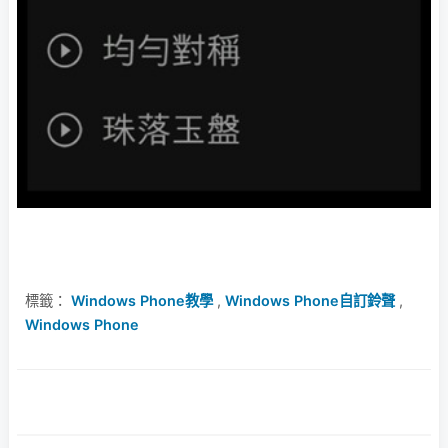
標籤：
Windows Phone教學
,
Windows Phone自訂鈴聲
,
Windows Phone