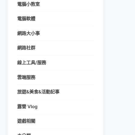
電腦小教室
電腦軟體
網路大小事
網路社群
線上工具/服務
雲端服務
旅遊&美食&活動記事
露營 Vlog
遊戲相關