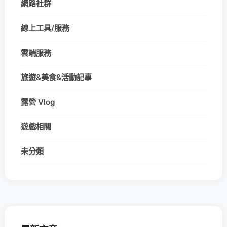
網路社群
線上工具/服務
雲端服務
旅遊&美食&活動記事
露營 Vlog
遊戲相關
未分類