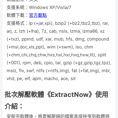
支援系統：Windows XP/Vista/7
軟體下載：
官方載點
支援格式：ip (+jar,xpi), bzip2 (+bz2,tbz2,tbz), rar,
arj, z, lzh (+lha), 7z, cab, nsis, lzma, lzma86, xz
(+txz), ppmd, udf, xar, mub, hfs, dmg, compound
(+msi,doc,xls,ppt), wim (+swm), iso, chm
(+chm,chi,chq,chw,hxs,hxi,hxr,hxq,hxw,lit), split
(+001), rpm, deb, cpio, tar, gzip (+gz,gzip,tgz,tpz),
mslz, flv, swf, ntfs (+ntfs,img), fat (+fat,img), mbr,
vhd, pe, elf, apm, macho, ace, sit
批次解壓軟體《ExtractNow》使用
介紹：
安裝完軟體後，將要解壓縮的檔案直接拖曳到軟體視