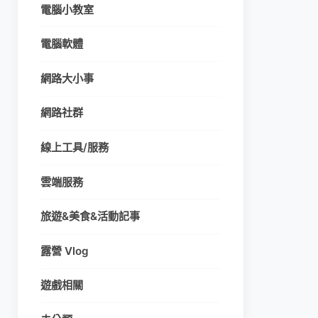
電腦小教室
電腦軟體
網路大小事
網路社群
線上工具/服務
雲端服務
旅遊&美食&活動記事
露營 Vlog
遊戲相關