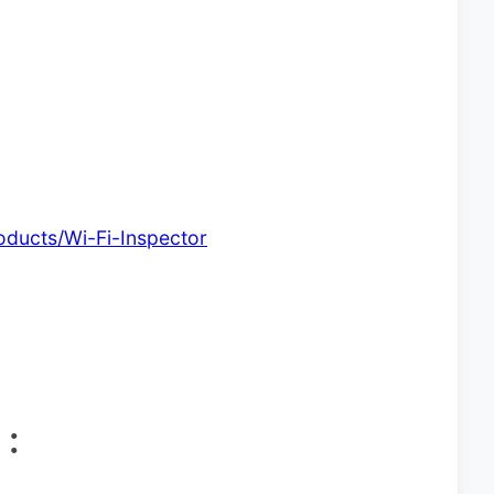
oducts/Wi-Fi-Inspector
紹：
：