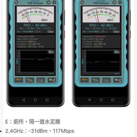
E：廁所，隔一道水泥牆
2.4GHz：-31dBm、117Mbps