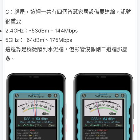
C：貓屋，這裡一共有四個智慧家居設備要連線，訊號
很重要
2.4GHz：-53dBm、144Mbps
5GHz：-64dBm、175Mbps
這邊算是稍微隔到水泥牆，但影響沒像剛二道牆那麼
多。