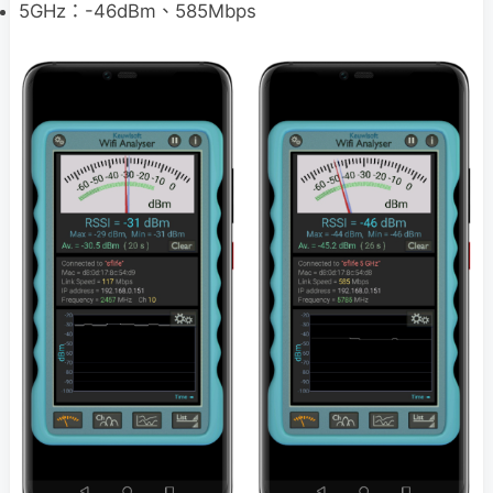
5GHz：-46dBm、585Mbps