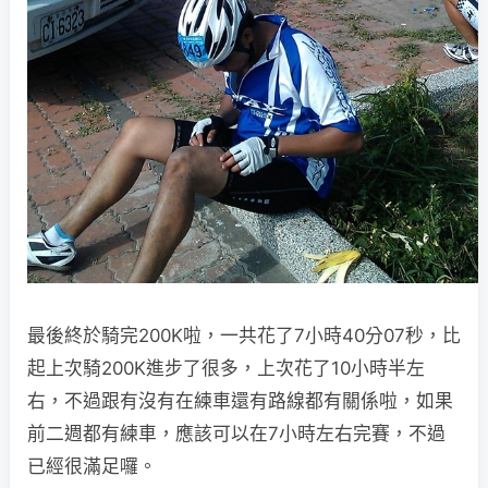
最後終於騎完200K啦，一共花了7小時40分07秒，比
起上次騎200K進步了很多，上次花了10小時半左
右，不過跟有沒有在練車還有路線都有關係啦，如果
前二週都有練車，應該可以在7小時左右完賽，不過
已經很滿足囉。