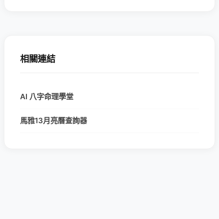
相關連結
AI 八字命理學堂
馬雅13月亮曆查詢器