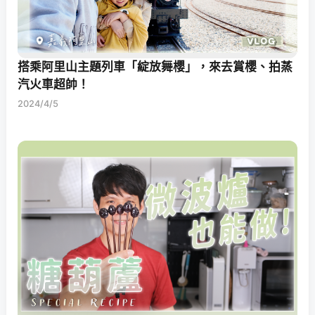
搭乘阿里山主題列車「綻放舞櫻」，來去賞櫻、拍蒸
汽火車超帥！
2024/4/5