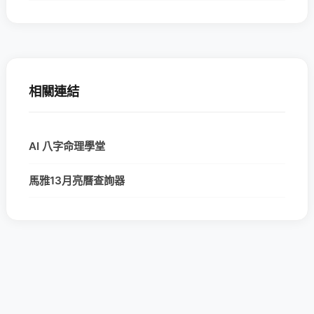
相關連結
AI 八字命理學堂
馬雅13月亮曆查詢器