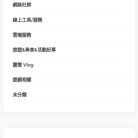
網路社群
線上工具/服務
雲端服務
旅遊&美食&活動記事
露營 Vlog
遊戲相關
未分類