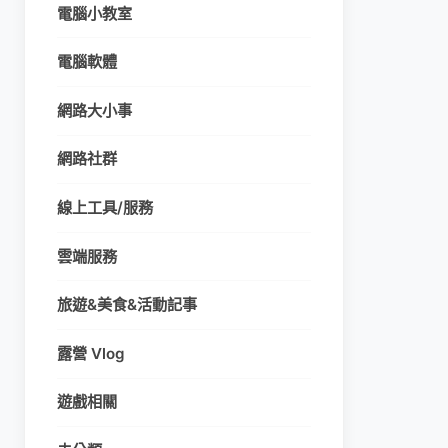
電腦小教室
電腦軟體
網路大小事
網路社群
線上工具/服務
雲端服務
旅遊&美食&活動記事
露營 Vlog
遊戲相關