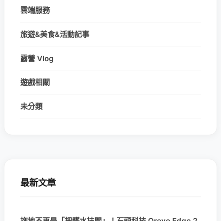
雲端服務
旅遊&美食&活動記事
露營 Vlog
遊戲相關
未分類
最新文章
拖地不再是「把髒水抹開」！石頭科技 Qrevo Edge 2