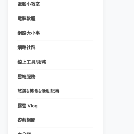
電腦小教室
電腦軟體
網路大小事
網路社群
線上工具/服務
雲端服務
旅遊&美食&活動記事
露營 Vlog
遊戲相關