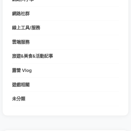
網路社群
線上工具/服務
雲端服務
旅遊&美食&活動記事
露營 Vlog
遊戲相關
未分類