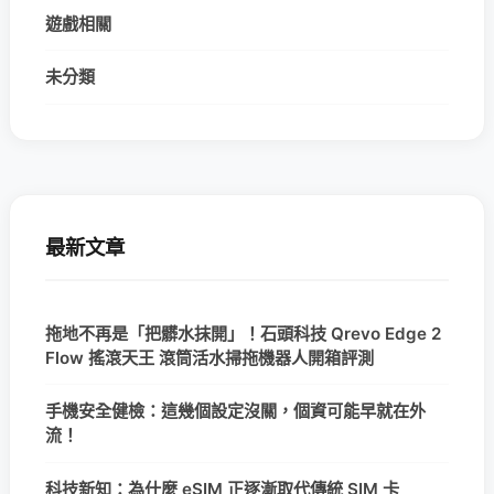
遊戲相關
未分類
最新文章
拖地不再是「把髒水抹開」！石頭科技 Qrevo Edge 2
Flow 搖滾天王 滾筒活水掃拖機器人開箱評測
手機安全健檢：這幾個設定沒關，個資可能早就在外
流！
科技新知：為什麼 eSIM 正逐漸取代傳統 SIM 卡