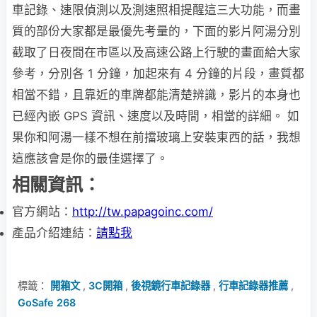
車記錄、速限偵測以及測速照相提醒這三大功能，而畫
質的部份大家都是最優先考量的，下面的影片阿湯分別
截取了日夜間在市區以及高速公路上行駛的畫面給大家
參考，分別各 1 分鐘，加起來有 4 分鐘的片段，畫質都
相當不錯，且靠近的車牌都能清楚辨識，影片的本身也
已經內嵌 GPS 資訊、速度以及時間，相當的詳細。 如
果你和阿湯一樣不想在前擋玻璃上安裝東西的話，我想
這應該會是你的最佳選擇了。
相關資訊：
官方網站：
http://tw.papagoinc.com/
產品介紹連結：
請點我
標籤：
開箱文
,
3C開箱
,
後視鏡行車記錄器
,
行車記錄器推薦
,
GoSafe 268