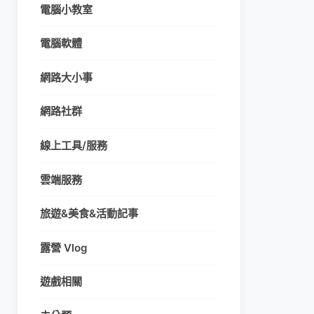
電腦小教室
電腦軟體
網路大小事
網路社群
線上工具/服務
雲端服務
旅遊&美食&活動記事
露營 Vlog
遊戲相關