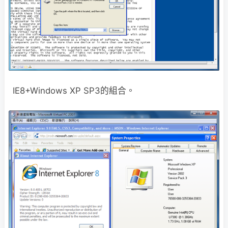
IE8+Windows XP SP3的組合。