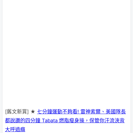
[舊文新賞] ★
七分鐘運動不夠看! 雷神索爾、美國隊長
都說讚的四分鐘 Tabata 燃脂瘦身操，保管你汗流浹背
大呼過癮