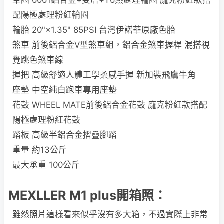
車圈 6061鋁合金+雙層+T6熱處理輪圈 龐克粉紅款搭
配陽極處理粉紅輪圈
輪胎 20"×1.35" 85PSI 台灣伊諾華原廠色胎
煞車 前後鋁合金V型煞車組，鋁合金煞車握桿 混搭視
覺跳色煞車線
握把 高級舒適人體工學柔感手握 新加裝飛鷹牛角
座墊 中空純白跑車專用座墊
花鼓 WHEEL MATE前後鋁合金花鼓 龐克粉紅款搭配
陽極處理粉紅花鼓
踏板 高級半鋁合金摺疊腳踏
重量 約13公斤
最大承重 100公斤
MEXLLER M1 plus開箱照：
雖然照片這樣看來似乎沒有多大箱，不過實際上非常