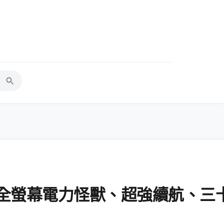
吋 18:9 全螢幕電力怪獸、超強續航、