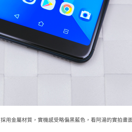
冰川藍），背面採用金屬材質，實機感受略偏黑藍色，看阿湯的