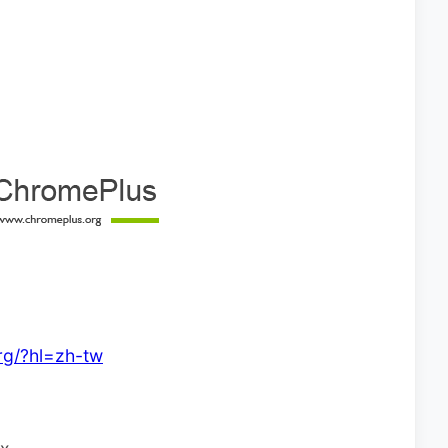
rg/?hl=zh-tw