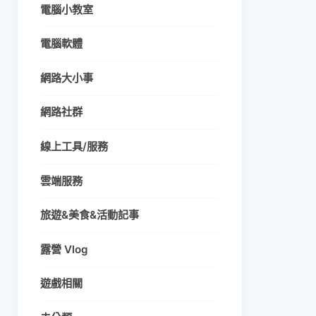
電腦小教室
電腦軟體
網路大小事
網路社群
線上工具/服務
雲端服務
旅遊&美食&活動記事
露營 Vlog
遊戲相關