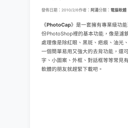
發佈日期：2010/2/6
作者：
阿湯
分類：
電腦軟體
《
PhotoCap
》是一套擁有專業級功能
份PhotoShop裡的基本功能，像是
處理像是除紅眼、黑斑、疤痕、油光
一個簡單易用又強大的去背功能，還
字、小圖案、外框、對話框等等常見
軟體的朋友就趕緊下載吧。