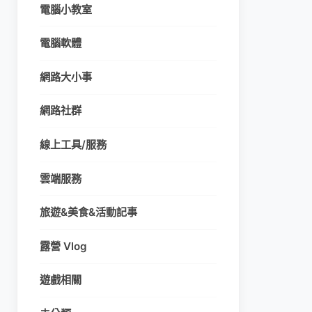
電腦小教室
電腦軟體
網路大小事
網路社群
線上工具/服務
雲端服務
旅遊&美食&活動記事
露營 Vlog
遊戲相關