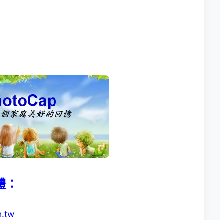
體：
m.tw