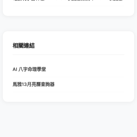
相關連結
AI 八字命理學堂
馬雅13月亮曆查詢器