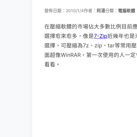
發佈日期：2010/1/4
作者：
阿湯
分類：
電腦軟體
在壓縮軟體的市場佔大多數比例目前應
選擇愈來愈多，像是
7-Zip
近幾年也是
選擇，可壓縮為7z、zip、tar等
面超像WinRAR，第一次使用的人
看看。