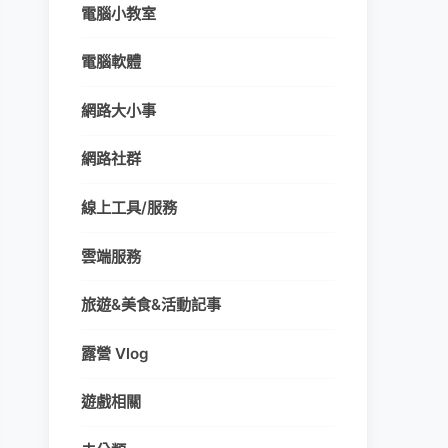
電腦小教室
電腦軟體
網路大小事
網路社群
線上工具/服務
雲端服務
旅遊&美食&活動記事
露營 Vlog
遊戲相關