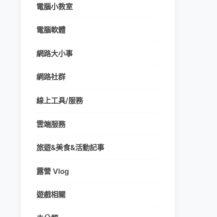
電腦小教室
電腦軟體
網路大小事
網路社群
線上工具/服務
雲端服務
旅遊&美食&活動記事
露營 Vlog
遊戲相關