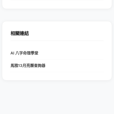
相關連結
AI 八字命理學堂
馬雅13月亮曆查詢器