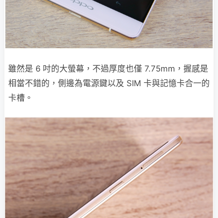
雖然是 6 吋的大螢幕，不過厚度也僅 7.75mm，握感是
相當不錯的，側邊為電源鍵以及 SIM 卡與記憶卡合一的
卡槽。