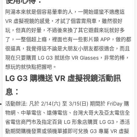
使用心得：
阿湯本來就是個容易暈車的人，一開始還蠻不適應這
VR 虛擬視鏡的感覺，才試了個雲霄飛車，雖然很好
玩，但真的好暈，不過後來換了其它遊戲來玩就好多
了，一整個超上癮，裡面也有一些影片類 APP，做的都
很逼真，我覺得這不論是大朋友小朋友都很適合，而且
現在只要購買 LG G3 就送你 VR Glasses，非常的棒，
想玩的就快點把握吧。
LG G3 購機送 VR 虛擬視鏡活動訊
息：
活動辦法: 凡於 2/14(六) 至 3/15(日) 期間於 FriDay 購
物網、中華電信、遠傳電信、台灣大哥大及亞太電信全
省電信商門市及指定百貨 LG 形象店購買 LG G3，憑活
動期間購機發票或領機單據即可兌換 G3 專屬 VR 虛擬