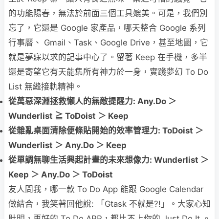
的功能陽春，無法於前面三個工具媲美。可是，我們別
忘了，它還是 Google 家產品，哪天整合 Google 系列
行事曆、 Gmail、Task、Google Drive，甚至地圖，它
就是夢寐以求的記事中心了。留著 Keep 在手機，多半
還是寄望它有天能集所有神力於一身，實踐夢幻 To Do
List 無縫接軌精神。
從萬惡深淵拯救懶人的無敵提醒力: Any.Do
＞
Wunderlist
≧ ToDoist
＞ Keep
從雜亂桌面清除便條貼開始的效率管理力: ToDoist
＞
Wunderlist
＞ Any.Do
＞ Keep
從單調無聊生活興起計畫的未來想像力: Wunderlist
＞
Keep
＞ Any.Do
＞ ToDoist
友人問我，哪一款 To Do App 能跟 Google Calendar
做結合，我笑著回他說: 「Gtask 不就是?!」。大家心知
肚明，再好的 To Do APP，都比不上你的 Just Do It 。