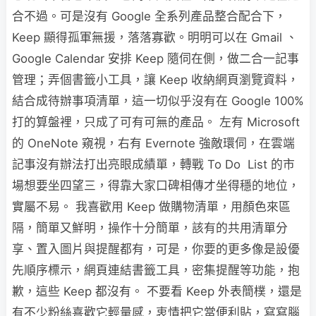
合不過。可是沒有 Google 全系列產品整合配合下，
Keep 顯得孤軍無援，落落寡歡。明明可以在 Gmail 、
Google Calendar 安排 Keep 隨伺在側，做二合一記事
管理；弄個書籤小工具，讓 Keep 收納網頁瀏覽資料，
結合成待辦事項清單，這一切似乎沒有在 Google 100%
打的算盤裡，只成了可有可無的產品。 左有 Microsoft
的 OneNote 窺視，右有 Evernote 強敵環伺，在雲端
記事沒有辦法打出亮眼成績單，轉戰 To Do List 的市
場想要坐四望三，得靠大家口碑相傳才坐得穩的地位，
實屬不易。 我喜歡用 Keep 做購物清單，用顏色來區
隔，簡單又鮮明，操作十分簡單，該有的共用清單分
享、置入圖片與提醒都有，可是，你要的更多像是設優
先順序標示，網頁連結書籤工具，密集提醒等功能，抱
歉，這些 Keep 都沒有。 不要看 Keep 外表簡樸，還是
有不少粉絲喜歡它輕量感，衷情把它當便利貼，寫寫腦