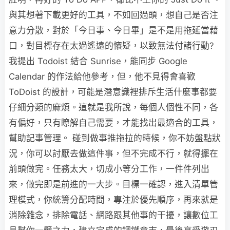
與其想著下載更好的工具，不如回過頭，想自己是否注
意力分散，對於「今日事、今日畢」是不是用拖延當藉
口，對目標存在太過遙遠的懷疑，以致無法付諸行動?
我提出 Todoist 結合 Sunrise，能同步 Google
Calendar 的作法給他參考，但，他不見得會喜歡
ToDoist 的設計，可能是潛意識裡排斥生活什麼事都要
仔細分類的麻煩。這就是我所說，每個人個性不同，各
有偏好，只有瞭解自己需要，才能找出最適合的工具，
幫助記事管理。 碰到做事推拖拉的時候，你不妨盤點狀
況，你可以討厭去做這件事，但不完成不行，就得擺在
前頭做完。任務太大，切成小等分工作，一件件列出
來，做完即是前進的一大步。目標一確認，進入清單管
理模式，你統籌分配時間，專注於優先順序，再來就是
消除雜念，排除電話、網路跟其他事的干擾，讓數位工