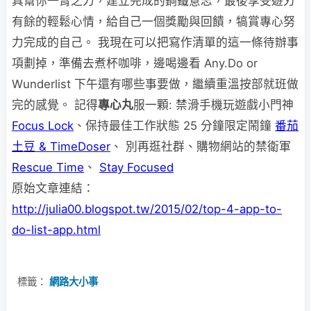
具幫你一臂之力，建立完成的鋼鐵意志，最後享受遊刃
有餘的輕鬆心情，給自己一個獎勵與回饋，犒賞專心努
力完成的自己。 我現在可以把寫作清單的這一條待辦事
項劃掉，準備去煮杯咖啡，邊喝邊看 Any.Do or
Wunderlist 下午還有哪些事要做，繼續重溫按部就班做
完的感覺。 記得
專心丸
服一顆: 禁滑手機玩遊戲小門神
Focus Lock
、保持最佳工作狀態 25 分鐘限定鬧鐘
番茄
土豆 & TimeDoser
、 別再逛社群、購物網站的禁衛軍
Rescue Time
、
Stay Focused
原始文章連結：
http://julia00.blogspot.tw/2015/02/top-4-app-to-
do-list-app.html
標籤：
網路大小事