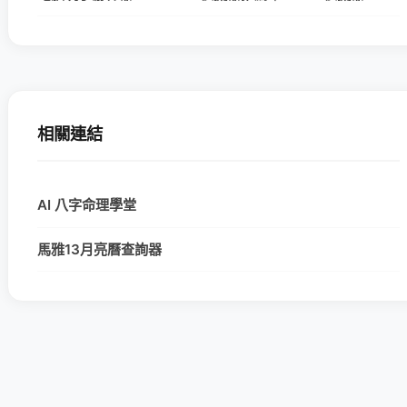
相關連結
AI 八字命理學堂
馬雅13月亮曆查詢器