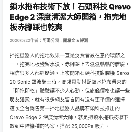
鎖水拖布技術下放！石頭科技 Qrevo
Edge 2 深度清潔大師開箱，拖完地
板赤腳踩也乾爽
2026/5/22
作者：
阿湯
分類：
開箱文 & 評測
掃拖機器人的拖地效果一直是消費者最在意的環節之
一，拖完地板殘留水漬、赤腳踩上去濕濕黏黏的體驗，
相信很多人都經歷過。上次開箱石頭科技旗艦機 Saros
20 Sonic 聲波騎士時，高頻震動搭配鎖水拖布帶來的
「即拖即乾」體驗讓不少人心動，但旗艦價格也讓一些
朋友猶豫，就有很多網友留言問有沒有更平價的選擇。
這次全台銷售第一掃地機器人品牌石頭科技推出的
Qrevo Edge 2 深度清潔大師，就是把鎖水拖布技術下
放到中階機種的答案，搭配 25,000Pa 吸力、