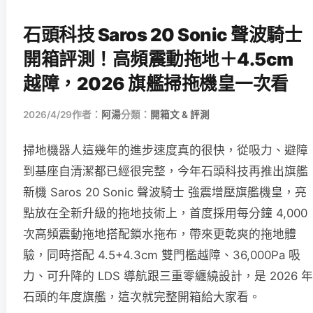
石頭科技 Saros 20 Sonic 聲波騎士
開箱評測！高頻震動拖地＋4.5cm
越障，2026 旗艦掃拖機皇一次看
2026/4/29
作者：
阿湯
分類：
開箱文 & 評測
掃地機器人這幾年的進步速度真的很快，從吸力、避障
到基座自清潔都已經很完整，今年石頭科技再推出旗艦
新機 Saros 20 Sonic 聲波騎士 強震增壓旗艦機皇，亮
點放在全新升級的拖地技術上，首度採用每分鐘 4,000
次高頻震動拖地搭配鎖水拖布，帶來更乾爽的拖地體
驗，同時搭配 4.5+4.3cm 雙門檻越障、36,000Pa 吸
力、可升降的 LDS 導航跟三重零纏繞設計，是 2026 年
石頭的年度旗艦，這次就完整開箱給大家看。