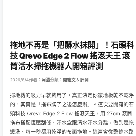
拖地不再是「把髒水抹開」！石頭科
技 Qrevo Edge 2 Flow 搖滾天王 滾
筒活水掃拖機器人開箱評測
2026/8/4
作者：
阿湯
分類：
開箱文 & 評測
掃地機的吸力早就夠用了，真正決定你家地板乾不乾淨
的，其實是「拖布髒了之後怎麼辦」。這次要開箱的石
頭科技 Qrevo Edge 2 Flow 搖滾天王，用 27cm 滾筒
拖布搭配恆壓刮條、汙水盒跟清水汙水分離，做到邊拖
邊洗、每一秒都用乾淨的布面拖地。這篇會從整條水路