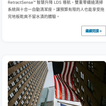
RetractSense™ 智慧升降 LDS 導航、雙重零纏繞清掃
系統與十合一自動清潔座，讓預算有限的人也能享受拖
完地板乾爽不留水漬的體驗。
繼續閱讀
→