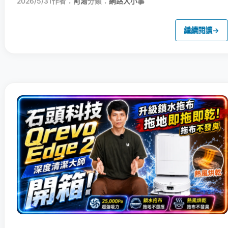
2026/5/31
作者：
阿湯
分類：
網路大小事
繼續閱讀
→