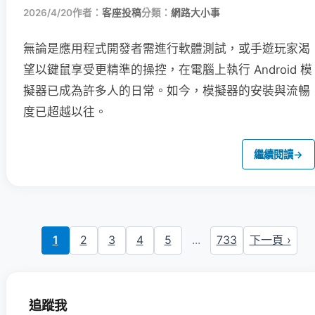
2026/4/20
作者：
客座投稿
分類：
網路大小事
無論是應用程式開發者需進行軟體測試，或手遊玩家渴
望以鍵鼠享受更精準的操控，在電腦上執行 Android 模
擬器已成為許多人的日常。如今，模擬器的安裝與流暢
度已超越以往。
繼續閱讀
→
1
2
3
4
5
...
733
下一頁 ›
追蹤我