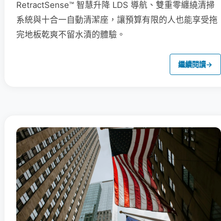
RetractSense™ 智慧升降 LDS 導航、雙重零纏繞清掃
系統與十合一自動清潔座，讓預算有限的人也能享受拖
完地板乾爽不留水漬的體驗。
繼續閱讀
→