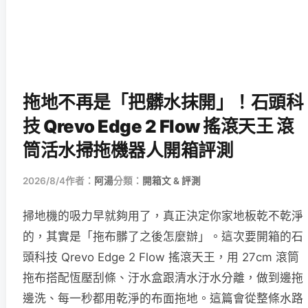
拖地不再是「把髒水抹開」！石頭科
技 Qrevo Edge 2 Flow 搖滾天王 滾
筒活水掃拖機器人開箱評測
2026/8/4
作者：
阿湯
分類：
開箱文 & 評測
掃地機的吸力早就夠用了，真正決定你家地板乾不乾淨
的，其實是「拖布髒了之後怎麼辦」。這次要開箱的石
頭科技 Qrevo Edge 2 Flow 搖滾天王，用 27cm 滾筒
拖布搭配恆壓刮條、汙水盒跟清水汙水分離，做到邊拖
邊洗、每一秒都用乾淨的布面拖地。這篇會從整條水路