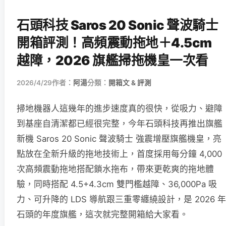
石頭科技 Saros 20 Sonic 聲波騎士
開箱評測！高頻震動拖地＋4.5cm
越障，2026 旗艦掃拖機皇一次看
2026/4/29
作者：
阿湯
分類：
開箱文 & 評測
掃地機器人這幾年的進步速度真的很快，從吸力、避障
到基座自清潔都已經很完整，今年石頭科技再推出旗艦
新機 Saros 20 Sonic 聲波騎士 強震增壓旗艦機皇，亮
點放在全新升級的拖地技術上，首度採用每分鐘 4,000
次高頻震動拖地搭配鎖水拖布，帶來更乾爽的拖地體
驗，同時搭配 4.5+4.3cm 雙門檻越障、36,000Pa 吸
力、可升降的 LDS 導航跟三重零纏繞設計，是 2026 年
石頭的年度旗艦，這次就完整開箱給大家看。