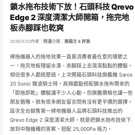
鎖水拖布技術下放！石頭科技 Qrevo
Edge 2 深度清潔大師開箱，拖完地
板赤腳踩也乾爽
2026/5/22
作者：
阿湯
分類：
開箱文 & 評測
掃拖機器人的拖地效果一直是消費者最在意的環節之
一，拖完地板殘留水漬、赤腳踩上去濕濕黏黏的體驗，
相信很多人都經歷過。上次開箱石頭科技旗艦機 Saros
20 Sonic 聲波騎士時，高頻震動搭配鎖水拖布帶來的
「即拖即乾」體驗讓不少人心動，但旗艦價格也讓一些
朋友猶豫，就有很多網友留言問有沒有更平價的選擇。
這次全台銷售第一掃地機器人品牌石頭科技推出的
Qrevo Edge 2 深度清潔大師，就是把鎖水拖布技術下
放到中階機種的答案，搭配 25,000Pa 吸力、