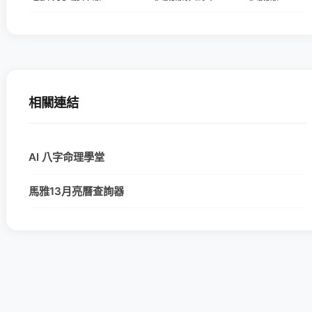
相關連結
AI 八字命理學堂
馬雅13月亮曆查詢器