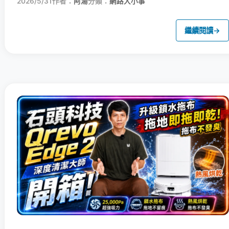
2026/5/31
作者：
阿湯
分類：
網路大小事
繼續閱讀
→