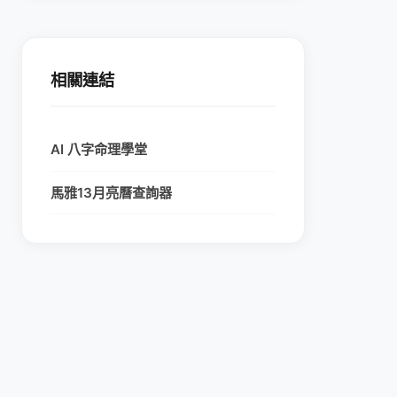
相關連結
AI 八字命理學堂
馬雅13月亮曆查詢器