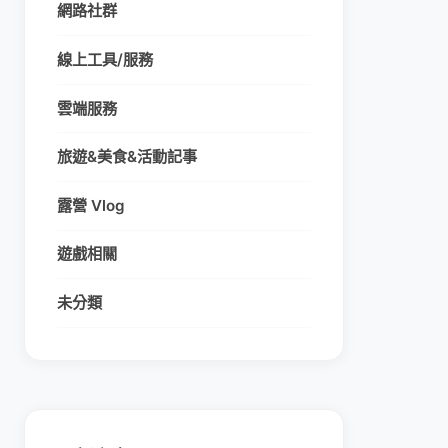
網路社群
線上工具/服務
雲端服務
旅遊&美食&活動記事
露營 Vlog
遊戲相關
未分類